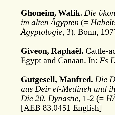
Ghoneim, Wafik.
Die ökon
im alten Ägypten
(=
Habelt
Ägyptologie
, 3). Bonn, 197
Giveon, Raphaël.
Cattle-a
Egypt and Canaan. In:
Fs 
Gutgesell, Manfred.
Die D
aus Deir el-Medineh und ih
Die 20. Dynastie,
1-2 (=
H
[AEB 83.0451 English]