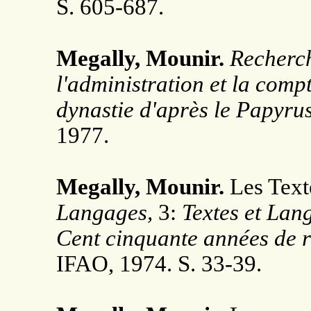
S. 605-687.
Megally, Mounir.
Recherch
l'administration et la compt
dynastie d'après le Papyru
1977.
Megally, Mounir.
Les Texte
Langages,
3:
Textes et Lan
Cent cinquante années de 
IFAO, 1974. S. 33-39.