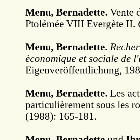
Menu, Bernadette.
Vente 
Ptolémée VIII Evergète II.
Menu, Bernadette.
Recherc
èconomique et sociale de l
Eigenveröffentlichung, 19
Menu, Bernadette.
Les act
particulièrement sous les ro
(1988): 165-181.
Menu, Bernadette
und
Ib