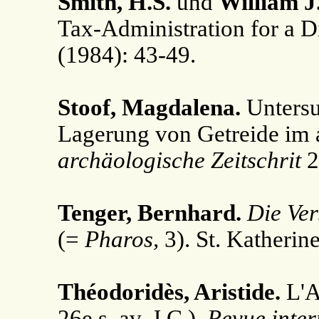
Smith, H.S.
und
William J.
Tax-Administration for a Di
(1984): 43-49.
Stoof, Magdalena.
Untersu
Lagerung von Getreide im 
archäologische Zeitschrit
2
Tenger, Bernhard.
Die Ve
(=
Pharos,
3). St. Katherin
Théodoridès, Aristide.
L'A
26e s. av. J.C.).
Revue intern