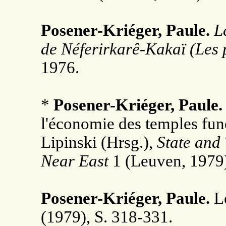
Posener-Kriéger, Paule.
L
de Néferirkarê-Kakaï (Les
1976.
*
Posener-Kriéger,
Paule.
l'économie des temples funè
Lipinski (Hrsg.),
State and
Near East
1 (Leuven, 1979
Posener-Kriéger, Paule.
Le
(1979), S. 318-331.