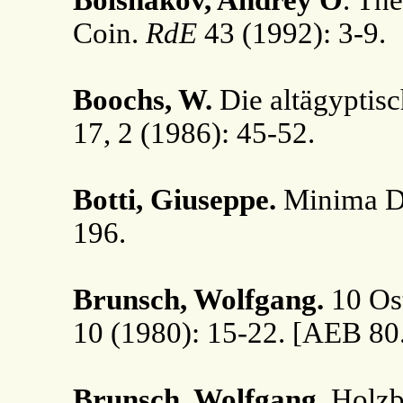
Bolshakov, Andrey O
. Th
Coin.
RdE
43 (1992): 3-9.
Boochs, W.
Die altägyptis
17, 2 (1986): 45-52.
Botti, Giuseppe.
Minima D
196.
Brunsch, Wolfgang.
10 Ost
10 (1980): 15-22. [AEB 80
Brunsch, Wolfgang
. Holz