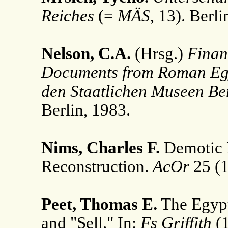
Reiches
(=
MÄS
, 13). Ber
Nelson, C.A.
(Hrsg.)
Finan
Documents from Roman Eg
den Staatlichen Museen Be
Berlin, 1983.
Nims, Charles F.
Demotic 
Reconstruction.
AcOr
25 (
Peet, Thomas E.
The Egypt
and "Sell." In:
Fs Griffith
(