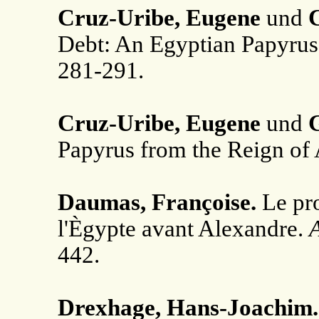
Cruz-Uribe, Eugene
und
C
Debt: An Egyptian Papyru
281-291.
Cruz-Uribe, Eugene
und
Papyrus from the Reign of
Daumas, Françoise.
Le pr
l'Ègypte avant Alexandre.
A
442.
Drexhage, Hans-Joachim.