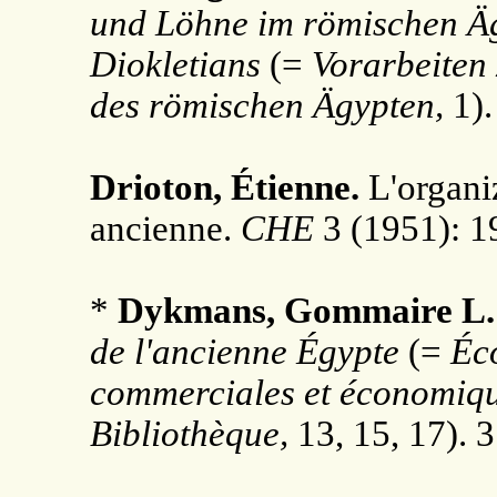
und Löhne im römischen Äg
Diokletians
(=
Vorarbeiten 
des römischen Ägypten,
1).
Drioton, Étienne.
L'organi
ancienne.
CHE
3 (1951): 1
*
Dykmans, Gommaire L.
de l'ancienne Égypte
(=
Éco
commerciales et économique
Bibliothèque,
13, 15, 17). 