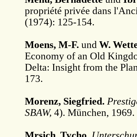
propriété privée dans l'An
(1974): 125-154.
Moens, M-F.
und
W. Wette
Economy of an Old Kingdo
Delta: Insight from the Pl
173.
Morenz, Siegfried.
Prestig
SBAW,
4). München, 1969.
Mrsich, Tycho.
Unterschun