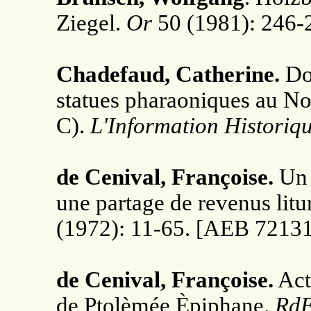
Ziegel.
Or
50 (1981): 246-
Chadefaud, Catherine.
Don
statues pharaoniques au No
C).
L'Information Historiq
de Cenival, Françoise.
Un 
une partage de revenus lit
(1972): 11-65. [AEB 72131
de Cenival, Françoise.
Acte
de Ptolèmée Èpiphane.
Rd