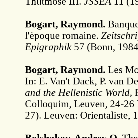
Thutmose III.
JSSEA
11 (19
Bogart, Raymond.
Banque
l'èpoque romaine.
Zeitschri
Epigraphik
57 (Bonn, 1984
Bogart, Raymond.
Les Mod
In: E. Van't Dack, P. van D
and the Hellenistic World,
P
Colloquim, Leuven, 24-26
27). Leuven: Orientaliste, 