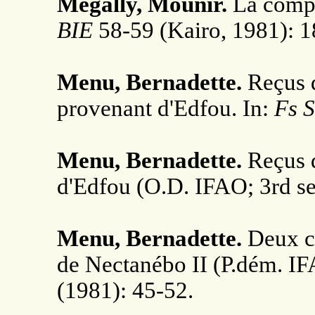
Megally, Mounir.
La compt
BIE
58-59 (Kairo, 1981): 1
Menu, Bernadette.
Reçus 
provenant d'Edfou. In:
Fs 
Menu, Bernadette.
Reçus 
d'Edfou (O.D. IFAO; 3rd se
Menu, Bernadette.
Deux co
de Nectanébo II (P.dém. I
(1981): 45-52.