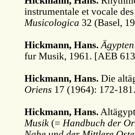
Hickmann, Hans.
Rhythme,
instrumentale et vocale de
Musicologica
32 (Basel, 19
Hickmann, Hans.
Ägypten
fur Musik, 1961. [AEB 613
Hickmann, Hans.
Die altä
Oriens
17 (1964): 172-181
Hickmann, Hans.
Altägypt
Musik
(=
Handbuch der Orie
Nahe und der Mittlere Oste