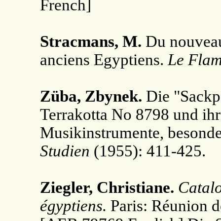
French]
Stracmans, M.
Du nouveau 
anciens Egyptiens.
Le Fla
Züba, Zbynek.
Die "Sackpf
Terrakotta No 8798 und ihr
Musikinstrumente, besonde
Studien
(1955): 411-425.
Ziegler, Christiane.
Catalo
égyptiens.
Paris: Réunion 