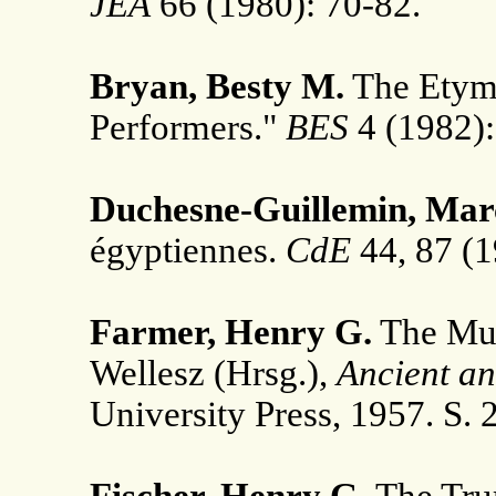
JEA
66 (1980): 70-82.
Bryan, Besty M.
The Etym
Performers."
BES
4 (1982):
Duchesne-Guillemin, Marc
égyptiennes.
CdE
44, 87 (1
Farmer, Henry G.
The Mus
Wellesz (Hrsg.),
Ancient an
University Press, 1957. S. 