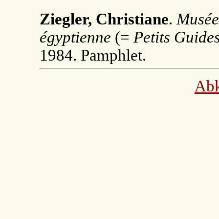
Ziegler, Christiane
.
Musée
égyptienne
(=
Petits Guide
1984. Pamphlet.
Ab