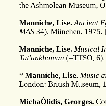
the Ashmolean Museum, O
Manniche, Lise.
Ancient E
MÄS
34). München, 1975. 
Manniche, Lise.
Musical I
Tut'ankhamun
(=TTSO, 6). 
*
Manniche, Lise.
Music a
London: British Museum, 1
MichaÔlidis, Georges.
Cou