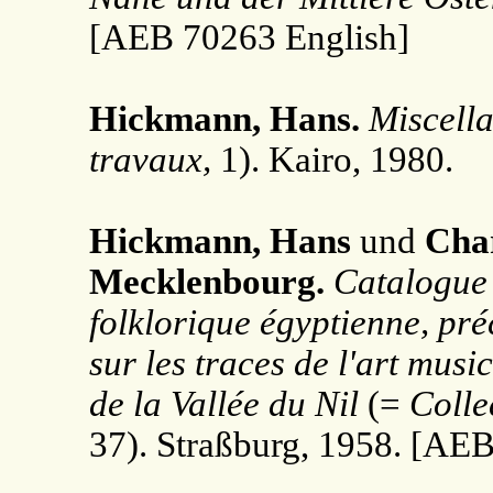
[AEB 70263 English]
Hickmann, Hans.
Miscell
travaux,
1). Kairo, 1980.
Hickmann, Hans
und
Char
Mecklenbourg.
Catalogue 
folklorique égyptienne, pré
sur les traces de l'art mus
de la Vallée du Nil
(=
Colle
37). Straßburg, 1958. [AE