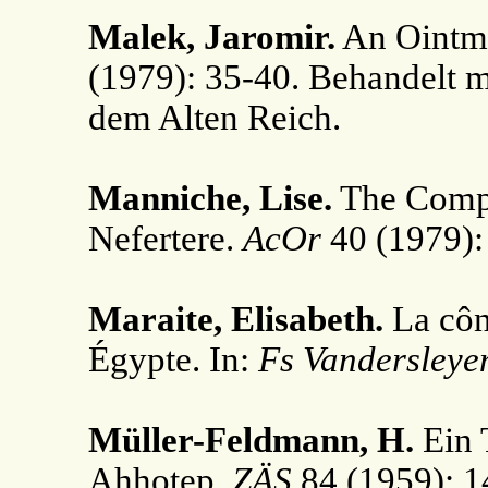
Malek, Jaromir.
An Ointme
(1979): 35-40. Behandelt m
dem Alten Reich.
Manniche, Lise.
The Compl
Nefertere.
AcOr
40 (1979):
Maraite, Elisabeth.
La côn
Égypte. In:
Fs Vandersleye
Müller-Feldmann, H.
Ein 
Ahhotep.
ZÄS
84 (1959): 1