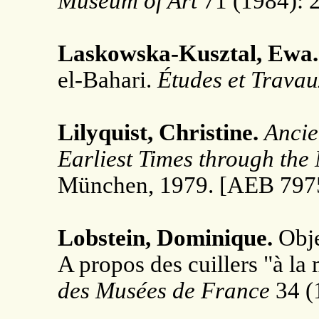
Museum of Art
71 (1984): 
Laskowska-Kusztal, Ewa.
el-Bahari.
Études et Travau
Lilyquist, Christine.
Ancie
Earliest Times through th
München, 1979. [AEB 7975
Lobstein, Dominique.
Obje
A propos des cuillers "à l
des Musées de France
34 (