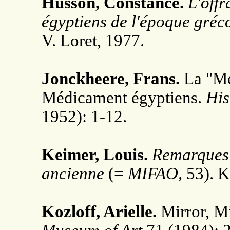
Husson, Constance.
L'offr
égyptiens de l'époque gréc
V. Loret, 1977.
Jonckheere, Frans.
La "Me
Médicament égyptiens.
His
1952): 1-12.
Keimer, Louis.
Remarques 
ancienne
(=
MIFAO,
53). K
Kozloff, Arielle.
Mirror, M