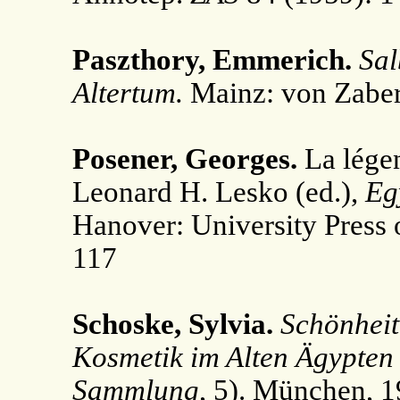
Paszthory, Emmerich.
Sal
Altertum.
Mainz: von Zaber
Posener, Georges.
La légen
Leonard H. Lesko (ed.),
Eg
Hanover: University Press 
117
Schoske, Sylvia.
Schönheit
Kosmetik im Alten Ägypten
Sammlung
, 5). München, 1