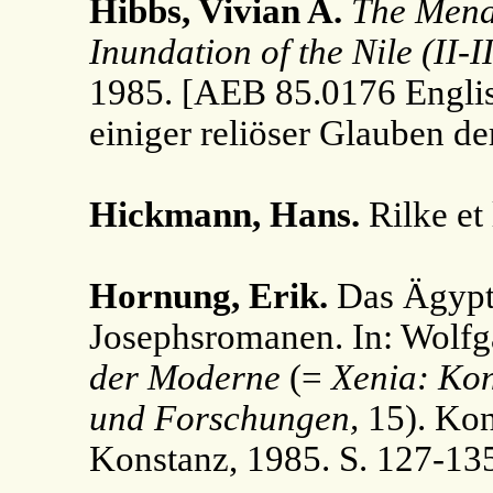
Hibbs, Vivian A.
The Mende
Inundation of the Nile (II-II
1985. [AEB 85.0176 Englis
einiger reliöser Glauben de
Hickmann, Hans.
Rilke et
Hornung, Erik.
Das Ägypt
Josephsromanen. In: Wolfga
der Moderne
(=
Xenia: Kon
und Forschungen,
15). Kon
Konstanz, 1985. S. 127-13