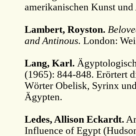
amerikanischen Kunst und 
Lambert, Royston.
Belove
and Antinous.
London: Weid
Lang, Karl.
Ägyptologisch
(1965): 844-848. Erörtert 
Wörter Obelisk, Syrinx u
Ägypten.
Ledes, Allison Eckardt.
Am
Influence of Egypt (Huds