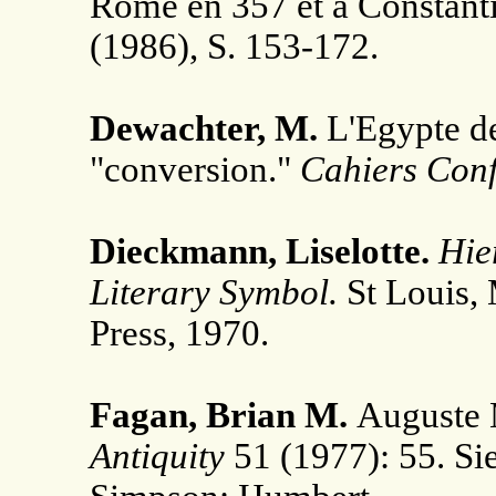
Rome en 357 et à Constanti
(1986), S. 153-172.
Dewachter, M.
L'Egypte de
"conversion."
Cahiers Conf
Dieckmann, Liselotte.
Hie
Literary Symbol.
St Louis,
Press, 1970.
Fagan, Brian M.
Auguste M
Antiquity
51 (1977): 55. Si