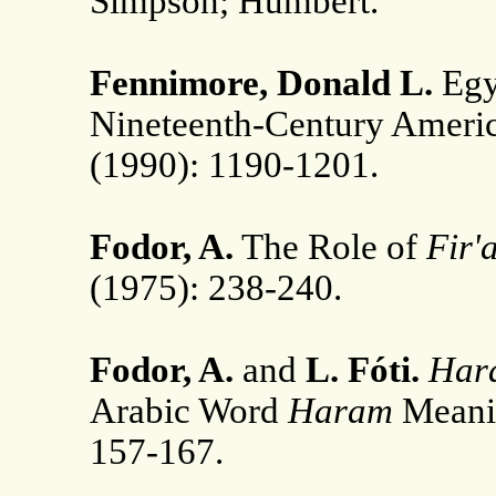
Simpson; Humbert.
Fennimore, Donald L.
Egy
Nineteenth-Century Americ
(1990): 1190-1201.
Fodor, A.
The Role of
Fir'
(1975): 238-240.
Fodor, A.
and
L. Fóti.
Har
Arabic Word
Haram
Meani
157-167.