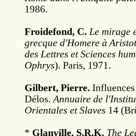
1986.
Froidefond, C.
Le mirage é
grecque d'Homere à Aristo
des Lettres et Sciences hu
Ophrys
). Paris, 1971.
Gilbert, Pierre.
Influences d
Délos.
Annuaire de l'Institu
Orientales et Slaves
14 (Brü
*
Glanville, S.R.K.
The Le