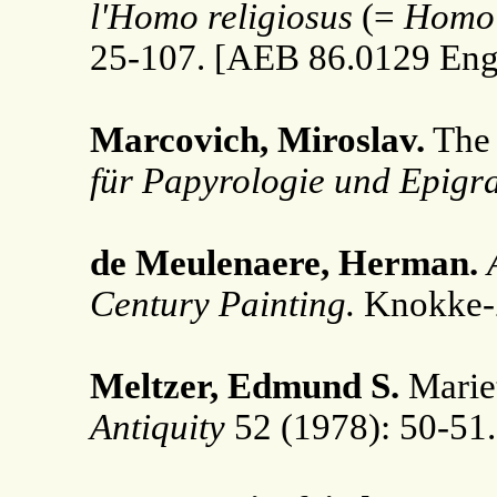
l'Homo religiosus
(=
Homo 
25-107. [AEB 86.0129 Eng
Marcovich, Miroslav.
The 
für Papyrologie und Epigr
de Meulenaere, Herman.
Century Painting.
Knokke-Z
Meltzer, Edmund S.
Mariet
Antiquity
52 (1978): 50-51.