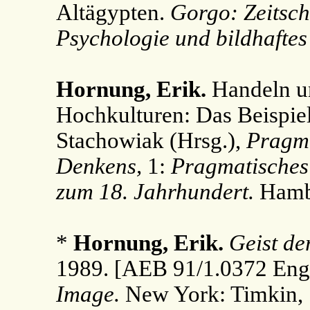
Altägypten.
Gorgo: Zeitschr
Psychologie und bildhafte
Hornung, Erik.
Handeln un
Hochkulturen: Das Beispiel
Stachowiak (Hrsg.),
Pragm
Denkens,
1:
Pragmatisches
zum 18. Jahrhundert.
Hambu
*
Hornung, Erik.
Geist de
1989. [AEB 91/1.0372 Engl
Image.
New York: Timkin, 1