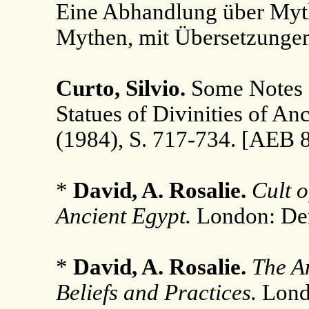
Eine Abhandlung über Myth
Mythen, mit Übersetzungen
Curto, Silvio.
Some Notes C
Statues of Divinities of An
(1984), S. 717-734. [AEB 
*
David, A. Rosalie.
Cult o
Ancient Egypt.
London: Den
*
David, A. Rosalie.
The A
Beliefs and Practices.
Londo