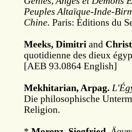
Génies, Anges et Démons E
Peuples Altaïque-Inde-Birm
Chine.
Paris: Éditions du Se
Meeks, Dimitri
and
Chris
quotidienne des dieux égypt
[AEB 93.0864 English]
Mekhitarian, Arpag.
L'Ég
Die philosophische Unterm
Religion.
*
Morenz, Siegfried.
Ägypt