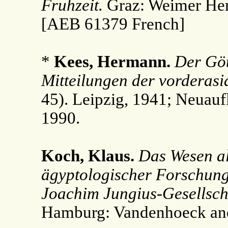
Fruhzeit.
Graz: Weimer Her
[AEB 61379 French]
*
Kees, Hermann.
Der Göt
Mitteilungen der vorderasi
45). Leipzig, 1941; Neuauf
1990.
Koch, Klaus.
Das Wesen al
ägyptologischer Forschun
Joachim Jungius-Gesellsch
Hamburg: Vandenhoeck and