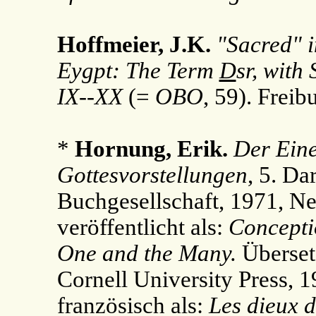
Hoffmeier, J.K.
"Sacred" i
Eygpt: The Term
D
sr, with
IX--XX
(=
OBO
, 59). Frei
*
Hornung, Erik.
Der Eine
Gottesvorstellungen
, 5. Da
Buchgesellschaft, 1971, Ne
veröffentlicht als:
Conceptio
One and the Many.
Übersetz
Cornell University Press, 1
französisch als:
Les dieux d