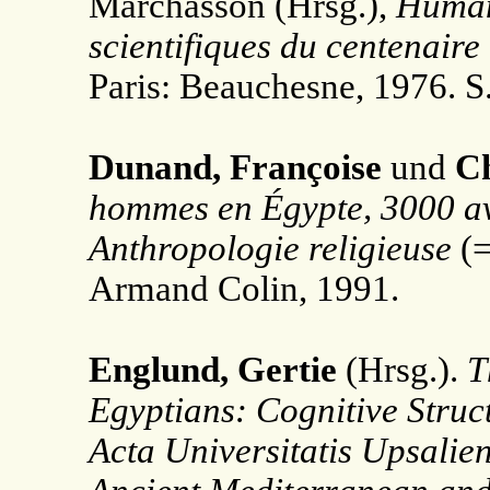
Marchasson (Hrsg.),
Human
scientifiques du centenaire 
Paris: Beauchesne, 1976. S
Dunand, Françoise
und
Ch
hommes en Égypte, 3000 av. 
Anthropologie religieuse
(
Armand Colin, 1991.
Englund, Gertie
(Hrsg.).
T
Egyptians: Cognitive Struc
Acta Universitatis Upsalie