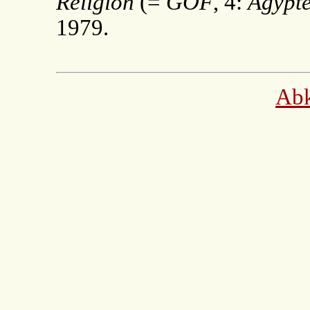
Religion
(=
GOF
, 4:
Ägypt
1979.
Ab