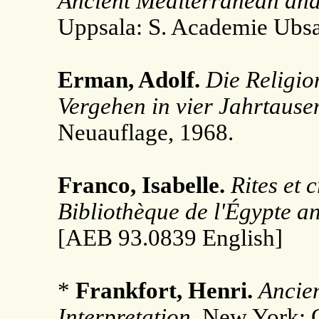
Ancient Mediterranean and 
Uppsala: S. Academie Ubsal
Erman, Adolf.
Die Religio
Vergehen in vier Jahrtause
Neuauflage, 1968.
Franco, Isabelle.
Rites et 
Bibliothèque de l'Égypte a
[AEB 93.0839 English]
*
Frankfort, Henri.
Ancien
Interpretation.
New York: C