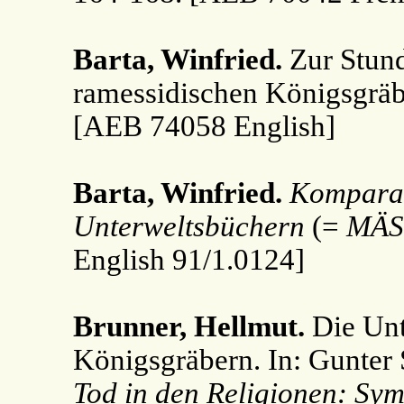
Barta, Winfried.
Zur Stun
ramessidischen Königsgrä
[AEB 74058 English]
Barta, Winfried.
Komparat
Unterweltsbüchern
(=
MÄS
English 91/1.0124]
Brunner, Hellmut.
Die Unt
Königsgräbern. In: Gunter 
Tod in den Religionen: Sym