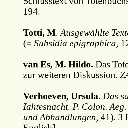
Schlusstext von Totenbuch
194.
Totti, M
.
Ausgewählte Texte
(=
Subsidia epigraphica
, 1
van Es, M. Hildo.
Das Tote
zur weiteren Diskussion.
Z
Verhoeven, Ursula.
Das sa
Iahtesnacht. P. Colon. Aeg
und Abhandlungen
, 41). 
English]