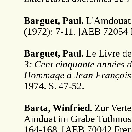
Barguet, Paul.
L'Amdouat et
(1972): 7-11. [AEB 72054 
Barguet, Paul
. Le Livre de
3: Cent cinquante années d
Hommage à Jean François
1974. S. 47-52.
Barta, Winfried.
Zur Verte
Amduat im Grabe Tuthmosis
164-168. [AEB 70042 Fren