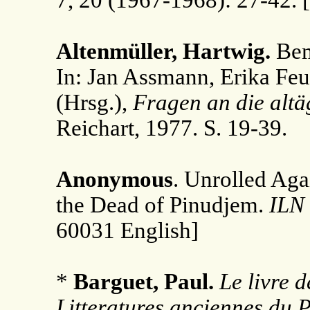
7, 20 (1967-1968): 27-42.
Altenmüller, Hartwig.
Bem
In: Jan Assmann, Erika Fe
(Hrsg.),
Fragen an die altäg
Reichart, 1977. S. 19-39.
Anonymous
. Unrolled Aga
the Dead of Pinudjem.
ILN
60031 English]
*
Barguet, Paul.
Le livre 
Litteratures anciennes du 