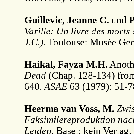
Guillevic, Jeanne C.
und
P
Varille: Un livre des mort
J.C.)
. Toulouse: Musée Geo
Haikal, Fayza M.H.
Anothe
Dead
(Chap. 128-134) fro
640.
ASAE
63 (1979): 51-7
Heerma van Voss, M.
Zwi
Faksimilereproduktion nac
Leiden
. Basel: kein Verlag,