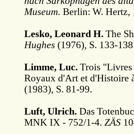
nach Sarkophagen des altä
Museum.
Berlin: W. Hertz,
Lesko, Leonard H.
The Sho
Hughes
(1976), S. 133-13
Limme, Luc.
Trois "Livres
Royaux d'Art et d'Histoire 
(1983), S. 81-99.
Luft, Ulrich.
Das Totenbuc
MNK IX - 752/1-4.
ZÄS
104