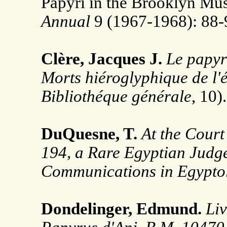
Papyri in the Brooklyn M
Annual
9 (1967-1968): 88-
Clère, Jacques J.
Le papyr
Morts hiéroglyphique de l
Bibliothéque générale
, 10)
DuQuesne, T.
At the Court
194, a Rare Egyptian Judg
Communications in Egypto
Dondelinger, Edmund.
Liv