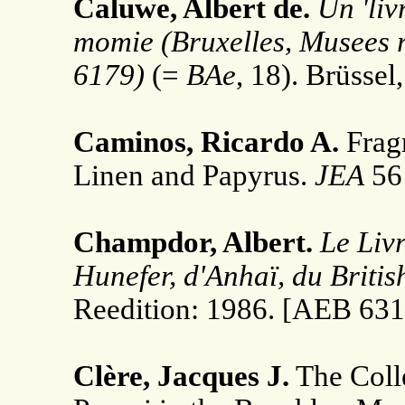
Caluwe, Albert de.
Un 'liv
momie (Bruxelles, Musees ro
6179)
(=
BAe
, 18). Brüssel
Caminos, Ricardo A.
Frag
Linen and Papyrus.
JEA
56 
Champdor, Albert.
Le Liv
Hunefer, d'Anhaï, du Brit
Reedition: 1986. [AEB 631
Clère, Jacques J.
The Colle