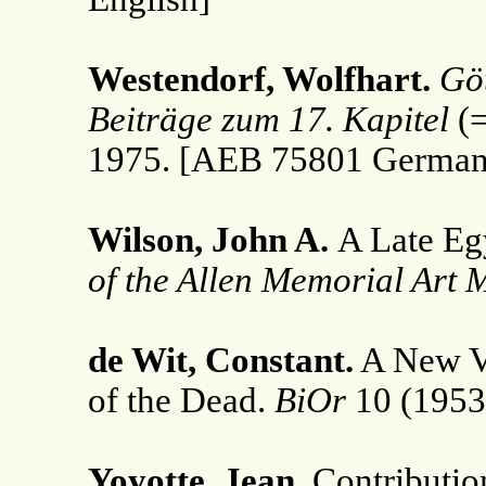
Westendorf, Wolfhart.
Göt
Beiträge zum 17. Kapitel
(
1975. [AEB 75801 German
Wilson, John A.
A Late Eg
of the Allen Memorial Art
de Wit, Constant.
A New Ve
of the Dead.
BiOr
10 (1953)
Yoyotte, Jean.
Contribution