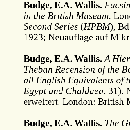
Budge, E.A. Wallis.
Facsim
in the British Museum.
Lond
Second Series
(
HPBM
), B
1923; Neuauflage auf Mikr
Budge, E.A. Wallis.
A Hier
Theban Recension of the Bo
all English Equivalents of
Egypt and Chaldaea
, 31).
erweitert. London: British
Budge, E.A. Wallis.
The Gr