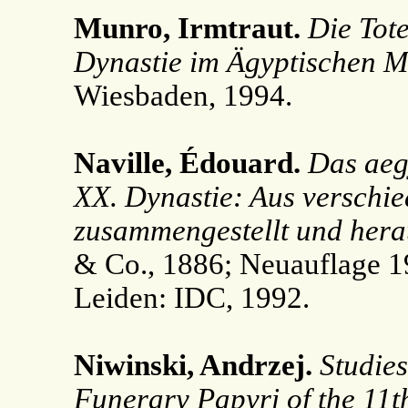
Munro, Irmtraut.
Die Tot
Dynastie im Ägyptischen 
Wiesbaden, 1994.
Naville, Édouard.
Das aeg
XX. Dynastie: Aus verschi
zusammengestellt und her
& Co., 1886; Neuauflage 1
Leiden: IDC, 1992.
Niwinski, Andrzej.
Studies
Funerary Papyri of the 11t