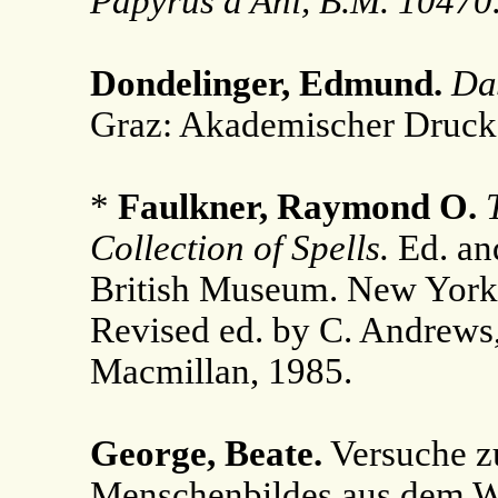
Papyrus d'Ani, B.M. 10470
Dondelinger, Edmund.
Das
Graz: Akademischer Druck
*
Faulkner, Raymond O.
Collection of Spells.
Ed. an
British Museum. New York:
Revised ed. by C. Andrew
Macmillan, 1985.
George, Beate.
Versuche z
Menschenbildes aus dem W