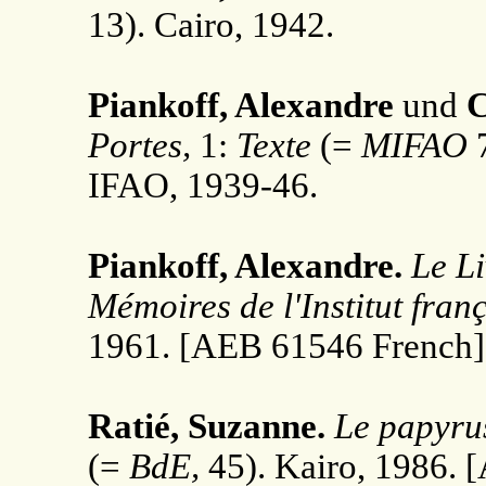
13). Cairo, 1942.
Piankoff, Alexandre
und
C
Portes,
1:
Texte
(=
MIFAO
7
IFAO, 1939-46.
Piankoff, Alexandre.
Le Li
Mémoires de l'Institut fran
1961. [AEB 61546 French]
Ratié, Suzanne.
Le papyrus
(=
BdE,
45). Kairo, 1986. 