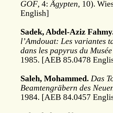
GOF
, 4:
Ägypten
, 10). Wi
English]
Sadek, Abdel-Aziz Fahmy
l’Amdouat: Les variantes t
dans les papyrus du Musée
1985. [AEB 85.0478 Engli
Saleh, Mohammed.
Das T
Beamtengräbern des Neuen
1984. [AEB 84.0457 Engli