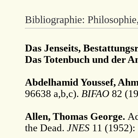
Bibliographie: Philosophi
Das Jenseits, Bestattungs
Das Totenbuch und der 
Abdelhamid Youssef, Ah
96638 a,b,c).
BIFAO
82 (19
Allen, Thomas George.
Ad
the Dead.
JNES
11 (1952):