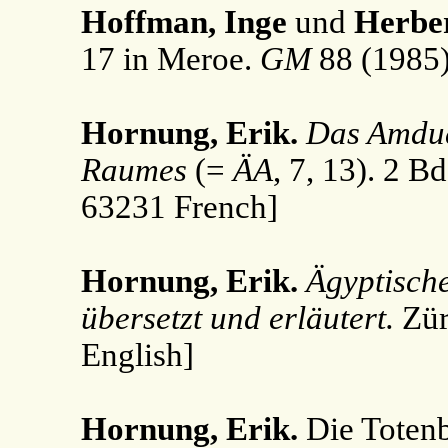
Hoffman, Inge
und
Herbe
17 in Meroe.
GM
88 (1985)
Hornung, Erik.
Das Amdua
Raumes
(=
ÄA
, 7, 13). 2 
63231 French]
Hornung, Erik.
Ägyptische
übersetzt und erläutert.
Zür
English]
Hornung, Erik.
Die Totenb