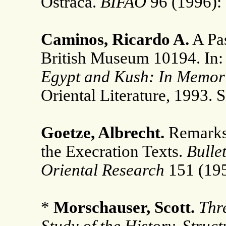
Ostraca.
BIFAO
96 (1996): 
Caminos, Ricardo A.
A Pas
British Museum 10194. In:
Egypt and Kush: In Memor
Oriental Literature, 1993. 
Goetze, Albrecht.
Remarks
the Execration Texts.
Bulle
Oriental Research
151 (195
*
Morschauser, Scott.
Thr