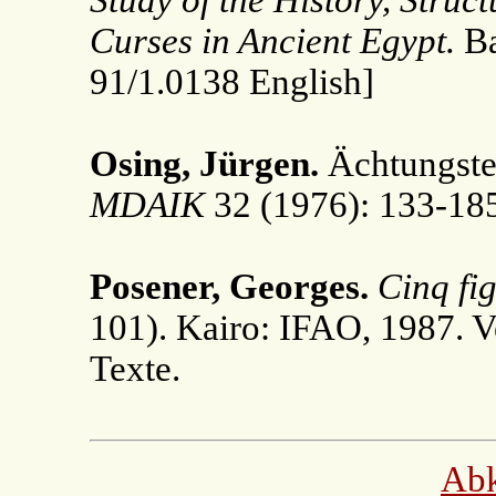
Study of the History, Struc
Curses in Ancient Egypt.
Ba
91/1.0138 English]
Osing, Jürgen.
Ächtungstex
MDAIK
32 (1976): 133-18
Posener, Georges.
Cinq fi
101). Kairo: IFAO, 1987. 
Texte.
Ab