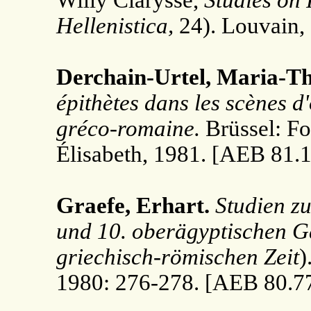
Willy Clarysse,
Studies on
Hellenistica,
24). Louvain,
Derchain-Urtel, Maria-Th
épithètes dans les scènes d
gréco-romaine.
Brüssel: F
Élisabeth, 1981. [AEB 81.
Graefe, Erhart.
Studien z
und 10. oberägyptischen 
griechisch-römischen Zeit
)
1980: 276-278. [AEB 80.7