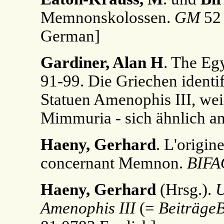
Memnonskolossen.
GM
52 
German]
Gardiner, Alan H
. The E
91-99. Die Griechen identi
Statuen Amenophis III, wei
Mimmuria - sich ähnlich a
Haeny, Gerhard
. L'origin
concernant Memnon.
BIFA
Haeny, Gerhard
(Hrsg.).
U
Amenophis III
(=
BeiträgeB