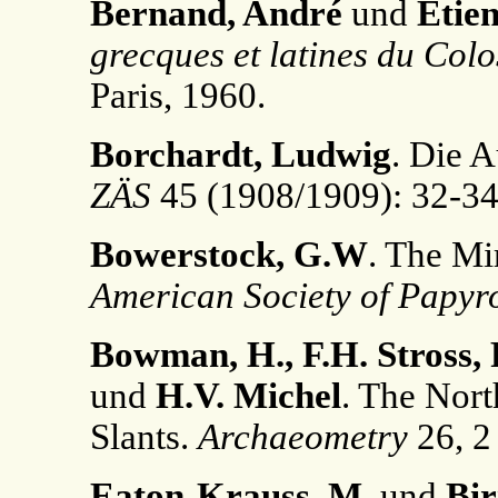
Bernand, André
und
Étie
grecques et latines du Co
Paris, 1960.
Borchardt, Ludwig
. Die 
ZÄS
45 (1908/1909): 32-34
Bowerstock, G.W
. The M
American Society of Papyro
Bowman, H., F.H. Stross, 
und
H.V. Michel
. The Nor
Slants.
Archaeometry
26, 2
Eaton-Krauss, M
. und
Bir