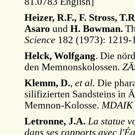
81.0783 English]
Heizer, R.F., F. Stross, T.
Asaro
und
H. Bowman.
Th
Science
182 (1973): 1219-
Helck, Wolfgang
. Die nörd
den Memnonskolossen.
ZÄ
Klemm, D.
,
et al
. Die phar
silifizierten Sandsteins in
Memnon-Kolosse.
MDAIK
Letronne, J.A.
La statue 
dans ses rapports avec l'Ég