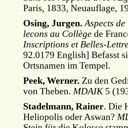
Paris, 1833, Neuauflage, 1
Osing, Jurgen.
Aspects de
lecons au Collège
de Franc
Inscriptions et Belles-Lettres
92.0179 English] Befasst si
Ortsnamen im Tempel.
Peek, Werner.
Zu den Ged
von Theben.
MDAIK
5 (193
Stadelmann, Rainer
. Die
Heliopolis oder Aswan?
M
Stein für die Kolosse stam