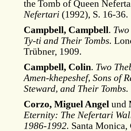
the Tomb of Queen Nefertar
Nefertari
(1992), S. 16-36.
Campbell, Campbell
.
Two 
Ty-ti and Their Tombs.
Lond
Trübner, 1909.
Campbell, Colin
.
Two Theb
Amen-khepeshef, Sons of R
Steward, and Their Tombs.
Corzo, Miguel Angel
und
Eternity: The Nefertari Wal
1986-1992.
Santa Monica, C