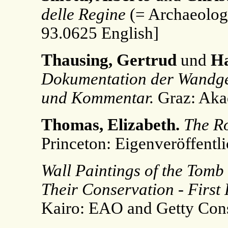
delle Regine
(= Archaeologi
93.0625 English]
Thausing, Gertrud
und
Ha
Dokumentation der Wandge
und Kommentar.
Graz: Aka
Thomas, Elizabeth.
The Ro
Princeton: Eigenveröffentl
Wall Paintings of the Tomb o
Their Conservation - First 
Kairo: EAO and Getty Conse