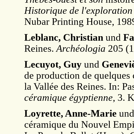
Historique de l'exploration
Nubar Printing House, 198
Leblanc, Christian
und
Fa
Reines.
Archéologia
205 (1
Lecuyot, Guy
und
Geneviè
de production de quelques 
la Vallée des Reines. In: Pa
céramique égyptienne
, 3. 
Loyrette, Anne-Marie
un
céramique du Nouvel Empir