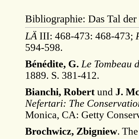
Bibliographie: Das Tal de
LÄ
III: 468-473: 468-473;
594-598.
Bénédite, G.
Le Tombeau de
1889. S. 381-412.
Bianchi, Robert
und
J. M
Nefertari: The Conservation
Monica, CA: Getty Conserva
Brochwicz, Zbigniew
. The