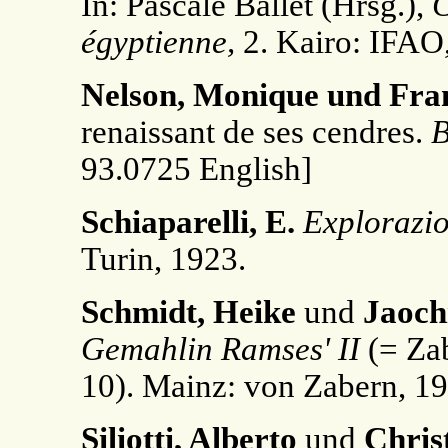
In: Pascale Ballet (Hrsg.),
C
égyptienne,
2. Kairo: IFAO,
Nelson, Monique und Fran
renaissant de ses cendres.
93.0725 English]
Schiaparelli, E.
Explorazio
Turin, 1923.
Schmidt, Heike
und
Jaochi
Gemahlin Ramses' II
(= Zab
10). Mainz: von Zabern, 19
Siliotti, Alberto
und
Chris