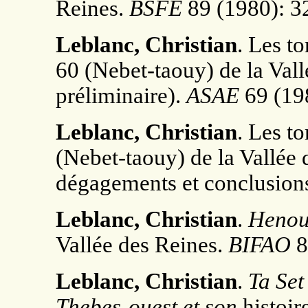
Reines.
BSFE
89 (1980): 3
Leblanc, Christian
. Les t
60 (Nebet-taouy) de la Val
préliminaire).
ASAE
69 (198
Leblanc, Christian
. Les t
(Nebet-taouy) de la Vallée
dégagements et conclusion
Leblanc, Christian
.
Henou
Vallée des Reines.
BIFAO
8
Leblanc, Christian
.
Ta Set
Thebes-ouest et son
histoir