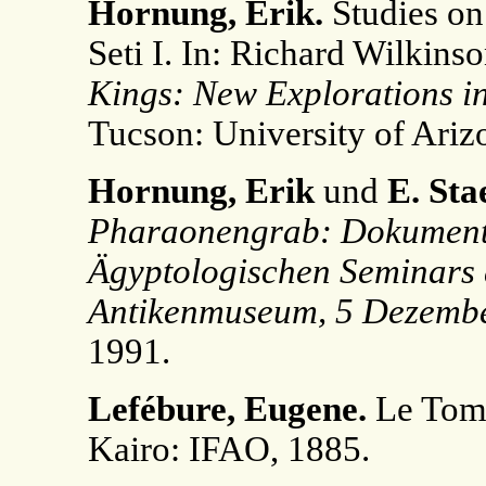
Hornung, Erik.
Studies on
Seti I. In: Richard Wilkins
Kings: New Explorations in
Tucson: University of Ariz
Hornung, Erik
und
E. Sta
Pharaonengrab: Dokumentat
Ägyptologischen Seminars d
Antikenmuseum, 5 Dezembe
1991.
Lefébure, Eugene.
Le Tomb
Kairo: IFAO, 1885.