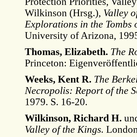
Protection Priorities, Valle
Wilkinson (Hrsg.),
Valley 
Explorations in the Tombs 
University of Arizona, 199
Thomas, Elizabeth.
The Ro
Princeton: Eigenveröffentl
Weeks, Kent R.
The Berke
Necropolis: Report of the 
1979. S. 16-20.
Wilkinson, Richard H.
un
Valley of the Kings.
London: