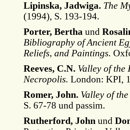
Lipinska, Jadwiga.
The My
(1994), S. 193-194.
Porter, Bertha
und
Rosali
Bibliography of Ancient Eg
Reliefs, and Paintings.
Oxfo
Reeves, C.N.
Valley of the
Necropolis.
London: KPI, 1
Romer, John.
Valley of the
S. 67-78 und passim.
Rutherford, John
und
Don