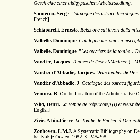
Geschichte einer altägyptischen Arbeitersiedlung.
Sauneron, Serge
.
Catalogue des ostraca hiératiques 
French]
Schiaparelli, Ernesto
.
Relazione sui lavori della mis
Valbelle, Dominique
.
Catalogue des poids a inscript
Valbelle, Dominique
. "
Les ouvriers de la tombe": D
Vandier, Jacques
.
Tombes de Deir el-Médineh
(=
M
Vandier d'Abbadie, Jacques
.
Deux tombes de Deir 
Vandier d'Abbadie, J
.
Catalogue des ostraca figuré
Ventura, R
. On the Location of the Administrative
Wild, Henri.
La Tombe de Néfer.hotep (I) et Neb.néf
English]
Zivie, Alain-Pierre
.
La Tombe de Pached à Deir el-
Zonhoven, L.M.J.
A Systematic Bibliography on Dei
het Nabije Oosten, 1982. S. 245-298.