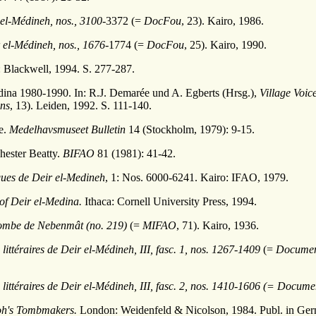
 el-Médineh,
nos., 3100-
3372 (=
DocFou
, 23). Kairo, 1986.
r el-Médineh,
nos., 1676-
1774 (=
DocFou
, 25). Kairo, 1990.
 Blackwell, 1994. S. 277-287.
ina 1980-1990. In: R.J. Demarée und A. Egberts (Hrsg.),
Village Voic
ns
, 13). Leiden, 1992. S. 111-140.
e.
Medelhavsmuseet Bulletin
14 (Stockholm, 1979): 9-15.
hester Beatty.
BIFAO
81 (1981): 41-42.
iques de Deir el-Medineh
, 1: Nos. 6000-6241. Kairo: IFAO, 1979.
of Deir el-Medina.
Ithaca: Cornell University Press, 1994.
ombe de Nebenmât (no. 219)
(=
MIFAO
, 71). Kairo, 1936.
littéraires de Deir el-Médineh, III, fasc. 1, nos. 1267-1409
(=
Document
littéraires de Deir el-Médineh, III, fasc. 2, nos. 1410-1606 (= Documen
aoh's Tombmakers.
London: Weidenfeld & Nicolson, 1984. Publ. in Ger