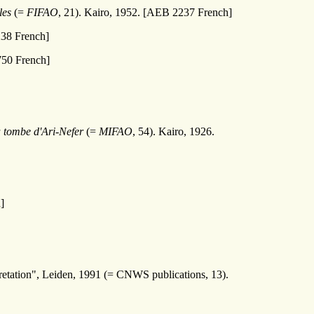
les
(=
FIFAO
, 21). Kairo, 1952. [AEB 2237 French]
238 French]
750 French]
 tombe d'Ari-Nefer
(=
MIFAO
, 54). Kairo, 1926.
]
retation", Leiden, 1991 (= CNWS publications, 13).