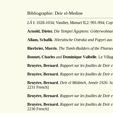
Bibliographie: Deir el-Medine
LÄ
I: 1028-1034; Vandier,
Manuel
II,2: 991-994;
Copt
Arnold, Dieter.
Die Tempel Ägyptens: Götterwohnung
Allam, Schafik
.
Hieratische Ostraka und Papyri aus
Bierbrier, Morris
.
The Tomb-Builders of the Pharao
Bonnet, Charles
and
Dominique Valbelle
. Le Villa
Bruyère, Bernard
.
Rapport sur les fouilles de Deir
Bruyère, Bernard
.
Rapport sur les fouilles de Deir
Bruyère, Bernard
.
Deir el Médineh, Année 1926: So
2231 French]
Bruyère, Bernard
.
Rapport sur les fouilles de Deir
Bruyère, Bernard.
Rapport sur les fouilles de Deir
2236 French]