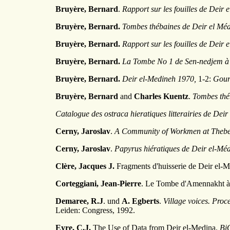
Bruyère, Bernard
.
Rapport sur les fouilles de Deir
Bruyère, Bernard.
Tombes thébaines de Deir el Mé
Bruyère, Bernard.
Rapport sur les fouilles de Deir
Bruyère, Bernard.
La Tombe No 1 de Sen-nedjem à 
Bruyère, Bernard.
Deir el-Medineh 1970,
1-2:
Gour
Bruyère, Bernard
and
Charles Kuentz
.
Tombes thé
Catalogue des ostraca hieratiques litterairies de Dei
Cerny, Jaroslav
.
A Community of Workmen at Thebes
Cerny, Jaroslav
.
Papyrus hiératiques de Deir el-Mé
Clère, Jacques J.
Fragments d'huisserie de Deir el-
Corteggiani, Jean-Pierre
. Le Tombe d'Amennakht à
Demaree, R.J
. und
A. Egberts
.
Village voices. Pro
Leiden: Congress, 1992.
Eyre, C.J.
The Use of Data from Deir el-Medina.
Bi