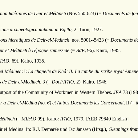
non littéraires de Deir el-Médineh
(Nos 550-623) (=
Documents de foui
sione archaeologica italiana in Egitto
, 2. Turin, 1927.
ions hieratiques de Deir-el-Medineh
, nos. 5001--5423 (=
Documents de 
eir el-Médineh à l'époque ramesside
(=
BdE
, 96). Kairo, 1985.
IFAO
, 69). Kairo, 1935.
el-Médineh
: I:
La chapelle de Khâ; II:
La tombe du scribe royal Amen
s de Deir el-Medineh
, 3 (=
DocFIFAO
, 2). Kairo, 1946.
 Outpost of the Community of Workmen in Western Thebes.
JEA
73 (198
er à Deir el-Médîna (no. 6) et Autres Documents les Concernant,
II (=
Médineh
(=
MIFAO
99). Kairo:
IFAO
, 1979. [AEB 79640 English]
r el-Medina. In: R.J. Demarée und Jac Janssen (Hrsg.),
Gleanings fro