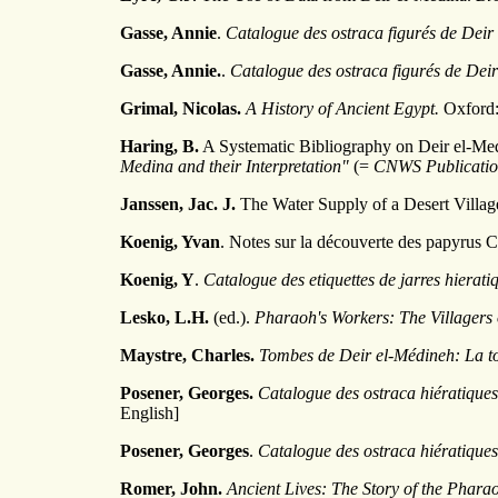
Gasse, Annie
.
Catalogue des ostraca figurés de Deir
Gasse, Annie.
.
Catalogue des ostraca figurés de Dei
Grimal, Nicolas.
A History of Ancient Egypt.
Oxford:
Haring, B.
A Systematic Bibliography on Deir el-Med
Medina and their Interpretation"
(=
CNWS Publicatio
Janssen, Jac. J.
The Water Supply of a Desert Villag
Koenig, Yvan
. Notes sur la découverte des papyrus C
Koenig, Y
.
Catalogue des etiquettes de jarres hierat
Lesko, L.H.
(ed.).
Pharaoh's Workers: The Villagers 
Maystre, Charles.
Tombes de Deir el-Médineh: La t
Posener, Georges.
Catalogue des ostraca hiératiques 
English]
Posener, Georges
.
Catalogue des ostraca hiératiques 
Romer, John.
Ancient Lives: The Story of the Phar