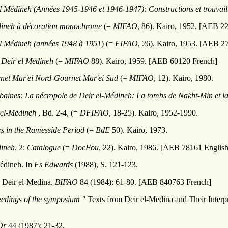
 el Médineh (Années 1945-1946 et 1946-1947): Constructions et trouvail
dineh à décoration monochrome
(=
MIFAO
, 86). Kairo, 1952. [AEB 2
 el Médineh (années 1948 à 1951
) (=
FIFAO
, 26). Kairo, 1953. [AEB 2
Deir el Médineh
(=
MIFAO
88). Kairo, 1959. [AEB 60120 French]
net Mar'ei Nord-Gournet Mar'ei Sud
(=
MIFAO
, 12). Kairo, 1980.
baines: La nécropole de Deir el-Médineh: La tombs de Nakht-Min et la
r el-Medineh
, Bd. 2-4, (=
DFIFAO
, 18-25). Kairo, 1952-1990.
 in the Ramesside Period
(=
BdE
50). Kairo, 1973.
dineh
, 2:
Catalogue
(=
DocFou
, 22). Kairo, 1986. [AEB 78161 English
Médineh. In
Fs Edwards
(1988), S. 121-123.
 Deir el-Medina.
BIFAO
84 (1984): 61-80. [AEB 840763 French]
ceedings of the symposium "
Texts from Deir el-Medina and Their Interp
Or
44 (1987): 21-32.