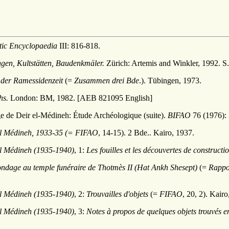
ic Encyclopaedia
III: 816-818.
en, Kultstätten, Baudenkmäler.
Zürich: Artemis and Winkler, 1992. S
 der Ramessidenzeit
(=
Zusammen drei Bde
.). Tübingen, 1973.
hs.
London: BM, 1982. [AEB 821095 English]
ge de Deir el-Médineh: Étude Archéologique (suite).
BIFAO
76 (1976):
 el Médineh, 1933-35 (=
FIFAO
, 14-15). 2 Bde.. Kairo, 1937.
 el Médineh (1935-1940)
, 1:
Les fouilles et les découvertes de constructi
ndage au temple funéraire de Thotmès II (Hat Ankh Shesept)
(=
Rappor
 el Médineh (1935-1940)
, 2:
Trouvailles d'objets
(=
FIFAO
, 20, 2). Kai
 el Médineh (1935-1940)
, 3:
Notes à propos de quelques objets trouvés 