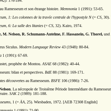
42): 176-184.
au Ramesseum et son étrange histoire.
Memnonia
1 (1991): 53-65.
seum
,
1: Les colonnes de la travée centrale de l'hypostyle N
(=
CS,
30). 
seum
,
6: La salle des litanies
(=
CS
, 32). Kairo, 1974.
e, M. Nelson, R. Schumann-Antelme, F. Hassanein, G. Thorel,
und
rus Siculus.
Modern Language Review
43 (1948): 80-84.
a
1 (1991): 67-69.
Bastet, prophète de Montou.
ASAE
68 (1982): 40-44.
seum: bilan et perspectives.
BdE
88 (1981): 169-171.
entes découvertes au Ramesseum.
BSFE
106 (1986): 7-26.
Nelson
. La nécropole de Troisième Période Intermédiare du Ramesseu
éraire.
SAK
2 (1989): 181-188.
esseums
, 1 (=
ÄA
, 25). Wiesbaden, 1972. [AEB 72308 English]
emnonia
1 (1991): 71-90.