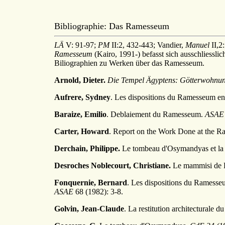
Bibliographie: Das Ramesseum
LÄ
V: 91-97;
PM
II:2, 432-443; Vandier,
Manuel
II,2
Ramesseum
(Kairo, 1991-) befasst sich ausschliessli
Biliographien zu Werken über das Ramesseum.
Arnold, Dieter.
Die Tempel Ägyptens: Götterwohnung
Aufrere, Sydney
. Les dispositions du Ramesseum en 
Baraize, Emilio
. Deblaiement du Ramesseum.
ASAE
Carter, Howard
. Report on the Work Done at the 
Derchain, Philippe.
Le tombeau d'Osymandyas et la 
Desroches Noblecourt, Christiane.
Le mammisi de 
Fonquernie, Bernard
. Les dispositions du Ramesseu
ASAE
68 (1982): 3-8.
Golvin, Jean-Claude
. La restitution architecturale