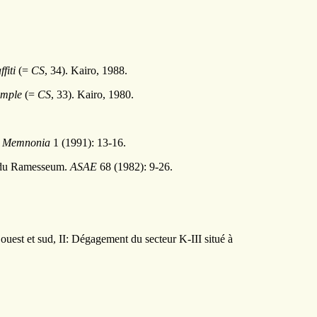
fiti
(=
CS
, 34). Kairo, 1988.
emple
(=
CS
, 33). Kairo, 1980.
.
Memnonia
1 (1991): 13-16.
st du Ramesseum.
ASAE
68 (1982): 9-26.
uest et sud, II: Dégagement du secteur K-III situé à