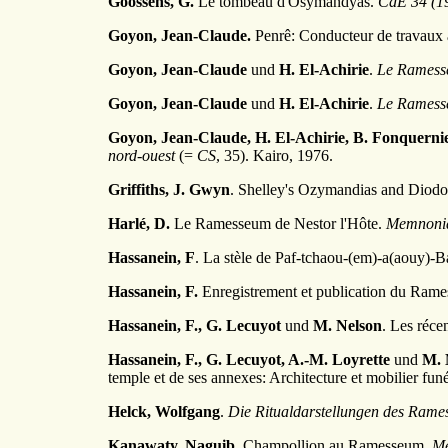
Goossens, G.
Le tombeau d'Osymandyas.
CdE 34 (19
Goyon, Jean-Claude.
Penrê: Conducteur de travaux 
Goyon, Jean-Claude
und
H. El-Achirie
.
Le Rames
Goyon, Jean-Claude
und
H. El-Achirie
.
Le Rames
Goyon, Jean-Claude, H. El-Achirie, B. Fonquerni
nord-ouest
(=
CS
, 35). Kairo, 1976.
Griffiths, J. Gwyn
. Shelley's Ozymandias and Diodo
Harlé, D.
Le Ramesseum de Nestor l'Hôte.
Memnoni
Hassanein, F
. La stèle de Paf-tchaou-(em)-a(aouy)-
Hassanein, F.
Enregistrement et publication du Rames
Hassanein, F., G. Lecuyot
und
M. Nelson
. Les réc
Hassanein, F., G. Lecuyot, A.-M. Loyrette
und
M. 
temple et de ses annexes: Architecture et mobilier fun
Helck, Wolfgang
.
Die Ritualdarstellungen des Ram
Kanawaty, Naguib
. Champollion au Ramesseum.
M