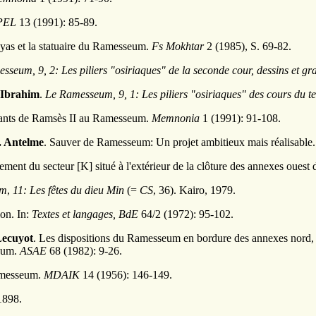
PEL
13 (1991): 85-89.
yas et la statuaire du Ramesseum.
Fs Mokhtar
2 (1985), S. 69-82.
seum, 9, 2: Les piliers "osiriaques" de la seconde cour, dessins et graf
 Ibrahim
.
Le Ramesseum, 9, 1: Les piliers "osiriaques" des cours du t
fants de Ramsès II au Ramesseum.
Memnonia
1 (1991): 91-108.
. Antelme
. Sauver de Ramesseum: Un projet ambitieux mais réalisable
ement du secteur [K] situé à l'extérieur de la clôture des annexes oue
um
,
11:
Les fêtes du dieu Min
(=
CS
, 36). Kairo, 1979.
on. In:
Textes et langages, BdE
64/2 (1972): 95-102.
ecuyot
. Les dispositions du Ramesseum en bordure des annexes nord, o
seum.
ASAE
68 (1982): 9-26.
Ramesseum.
MDAIK
14 (1956): 146-149.
1898.