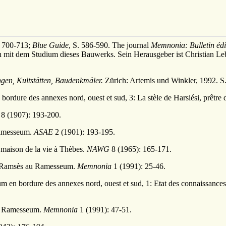
: 700-713;
Blue Guide
, S. 586-590. The journal
Memnonia: Bulletin édi
ch mit dem Studium dieses Bauwerks. Sein Herausgeber ist Christian Le
en, Kultstätten, Baudenkmäler.
Zürich: Artemis und Winkler, 1992. S
bordure des annexes nord, ouest et sud, 3: La stèle de Harsiési, prêtr
8 (1907): 193-200.
Ramesseum.
ASAE
2 (1901): 193-195.
maison de la vie à Thèbes.
NAWG
8 (1965): 165-171.
Ramsès au Ramesseum.
Memnonia
1 (1991): 25-46.
m en bordure des annexes nord, ouest et sud, 1: Etat des connaissances 
 du Ramesseum.
Memnonia
1 (1991): 47-51.