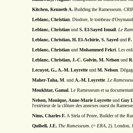
Kitchen, Kenneth A.
Building the Ramesseum.
CRI
Leblanc, Christian
. Diodore, le tombeau d'Osymand
Leblanc, Christian
und
S. El-Sayed Ismail
.
Le Rames
Leblanc, Christian, H. El-Achirie, S. Sayed
und
F.
Leblanc, Christian
und
Mohammed Fekri
. Les en
Leblanc, Christian, J.-C. Golvin, M. Nelson
und
R
Lecuyot, G., A.-M. Loyrette
und
M. Nelson
. Dégag
Maher-Taha, M
. und
A.-M. Loyrette
.
Le Ramesse
Moukhtar, Gamal
. Le Ramesseum et sa documentati
Nelson, Monique, Anne-Marie Loyrette
und
Guy L
l'extérieur de la clôture des annexes ouest du Rames
Nims, Charles F.
A Stela of Penre, Builder of the 
Quibell, J.E.
The Ramesseum
. (=
ERA
, 2). London, 